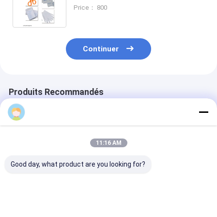
130*210cm de premiers secours de
Price： 800
voyage de 43.5cm
Continuer
Produits Recommandés
11:16 AM
Good day, what product are you looking for?
600D bleu / noir /
45x22x10 cm
4" sac
rouge sac de
trousse de premiers
portatif/pliab
premiers soins avec
secours d'urgence
de premiers s
5X5CM non tissé
PAD non tissé pour
avec le matérie
plaie PAD
blessure avec tous
ciseaux 600D