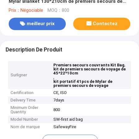
Mylar Blanket 130*210cm de premiers secours de
voyage de 43.5cm
Prix：Négociable
MOQ：800
meilleur prix
Contactez
Description De Produit
,
Premiers secours couvrants Kit Bag
kit de premiers secours de voyage de
45*22*10cm
Surligner
,
kit portatif 41pcs de Mylar de
premiers secours de voyage
Certification
CE, ISO
Delivery Time
7days
Minimum Order
800
Quantity
Model Number
SW-first aid bag
Nom de marque
SafewayFire