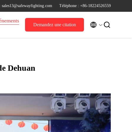
 : sales13@safewayfighting.com
Téléphone : +86-18224526559
énements


Demandez une citation
de Dehuan