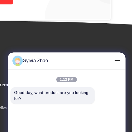
Sylvia Zhao
1:12 PM
nements
Demandez une citation
Good day, what product are you looking 
for?
Téléphone : +86-18224526559
lles



