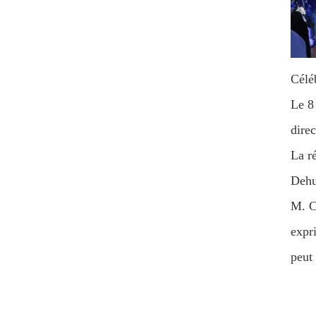
Célé
Le 8 
dire
La r
Dehua
M. Ch
expri
peut 