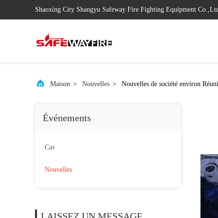
Shaoxing City Shangyu Safeway Fire Fighting Equipment Co.,Lt
Maison
>
Nouvelles
>
Nouvelles de société environ Réun
Événements
Cas
Nouvelles
LAISSEZ UN MESSAGE