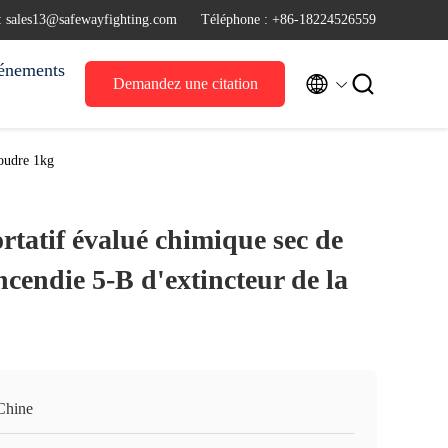
 : sales13@safewayfighting.com
Téléphone : +86-18224526559
énements


Demandez une citation
poudre 1kg
tatif évalué chimique sec de
incendie 5-B d'extincteur de la
Chine