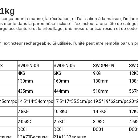
 1kg
a conçu pour la marine, la récréation, et l'utilisation à la maison, l'infl
 monté dans la parenthèse incluse. L'extincteur a une tête de catégori
ge accidentelle et le trifouillage, une mesure anticorrosion et de code 
i extincteur rechargeable. Si utilisée, l'unité peut être remplie par un p
03
SWDPN-04
SWDPN-06
SWDPN-09
SWD
4KG
6KG
9KG
12K
130mm
160mm
180mm
18
435mm
444mm
510mm
56
*45cm/pc
14.5*14*54cm/pc
17.5*17*55.5cm/pc
19.5*19*62cm/pc
20*
7.8KG
10.3KG
14.7KG
17K
2.05KG
2.7KG
3.9KG
4.6K
DC01
DC01
DC01
DC0
cause
13A70Because
21A113Because