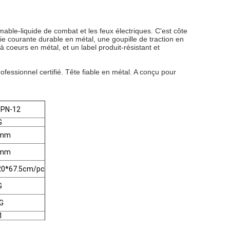
ammable-liquide de combat et les feux électriques. C'est côte
e courante durable en métal, une goupille de traction en
à coeurs en métal, et un label produit-résistant et
rofessionnel certifié. Tête fiable en métal. A conçu pour
PN-12
G
8mm
7mm
20*67.5cm/pc
G
G
1