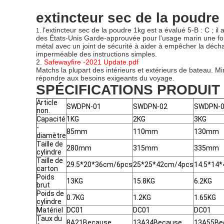
extincteur sec de la poudre
l'extincteur sec de la poudre 1kg est a évalué 5-B : C ; il 
1.
des États-Unis Garde-approuvée pour l'usage marin une fois
métal avec un joint de sécurité à aider à empêcher la déchar
imperméable des
instructions
simples
.
2.
Safewayfire -2021 Update.pdf
Matchs la plupart des intérieurs et extérieurs de bateau. Min
répondre aux besoins exigeants du voyage.
SPÉCIFICATIONS PRODUIT
Article
SWDPN-01
SWDPN-02
SWDPN-
non.
Capacité
1KG
2KG
3KG
-
85mm
110mm
130mm
diamètre
Taille de
280mm
315mm
335mm
cylindre
Taille de
29.5*20*36cm/6pcs
25*25*42cm/4pcs
14.5*14
carton
Poids
13KG
15.8KG
6.2KG
brut
Poids de
0.7KG
1.2KG
1.65KG
cylindre
Matériel
DC01
DC01
DC01
Taux du
8A21Because
13A34Because
13A55Be