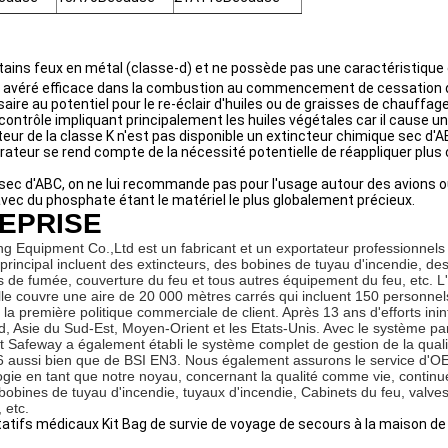
tains feux en métal (classe-d) et ne possède pas une caractéristique 
est avéré efficace dans la combustion au commencement de cessation d'
e au potentiel pour le re-éclair d'huiles ou de graisses de chauffage 
de contrôle impliquant principalement les huiles végétales car il cause
cteur de la classe K n'est pas disponible un extincteur chimique sec 
érateur se rend compte de la nécessité potentielle de réappliquer plus 
 sec d'ABC, on ne lui recommande pas pour l'usage autour des avions o
c du phosphate étant le matériel le plus globalement précieux.
REPRISE
g Equipment Co.,Ltd est un fabricant et un exportateur professionnels 
 principal incluent des extincteurs, des bobines de tuyau d'incendie, d
de fumée, couverture du feu et tous autres équipement du feu, etc. L'us
le couvre une aire de 20 000 mètres carrés qui incluent 150 personnel
, la première politique commerciale de client. Après 13 ans d'efforts 
, Asie du Sud-Est, Moyen-Orient et les Etats-Unis. Avec le système parfa
t Safeway a également établi le système complet de gestion de la qualité
036 aussi bien que de BSI EN3. Nous également assurons le service d'
ogie en tant que notre noyau, concernant la qualité comme vie, continu
 bobines de tuyau d'incendie, tuyaux d'incendie, Cabinets du feu, valve
 etc.