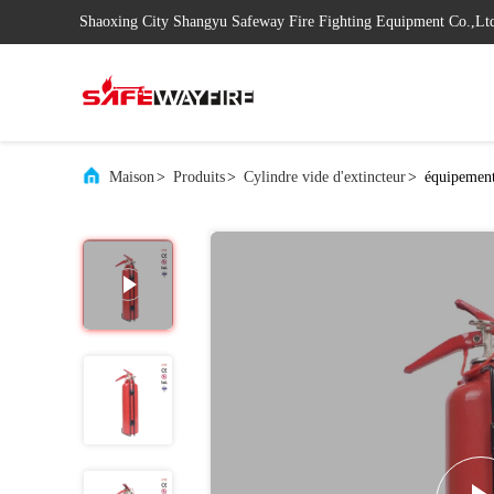
Shaoxing City Shangyu Safeway Fire Fighting Equipment Co.,Lt
Maison
>
Produits
>
Cylindre vide d'extincteur
>
équipement 