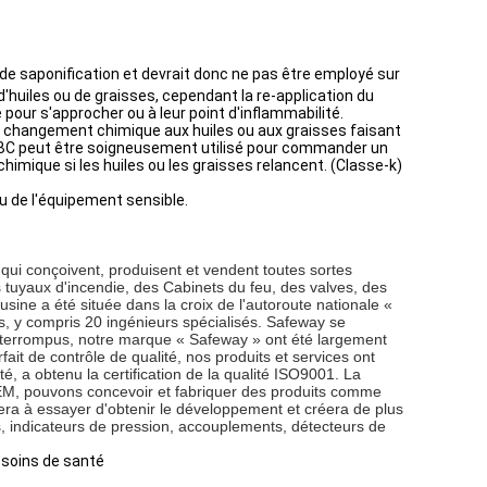
de saponification et devrait donc ne pas être employé sur
huiles ou de graisses, cependant la re-application du
pour s'approcher ou à leur point d'inflammabilité.
 un changement chimique aux huiles ou aux graisses faisant
d'ABC peut être soigneusement utilisé pour commander un
chimique si les huiles ou les graisses relancent. (Classe-k)
u de l'équipement sensible.
qui conçoivent, produisent et vendent toutes sortes
es tuyaux d'incendie, des Cabinets du feu, des valves, des
ine a été située dans la croix de l'autoroute nationale «
s, y compris 20 ingénieurs spécialisés. Safeway se
ininterrompus, notre marque « Safeway » ont été largement
it de contrôle de qualité, nos produits et services ont
, a obtenu la certification de la qualité ISO9001. La
OEM, pouvons concevoir et fabriquer des produits comme
era à essayer d'obtenir le développement et créera de plus
s, indicateurs de pression, accouplements, détecteurs de