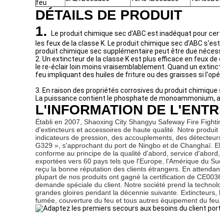
feu
DÉTAILS DE PRODUIT
1.
Le produit chimique sec d'ABC est inadéquat pour cer
les feux de la classe K. Le produit chimique sec d'ABC s'
produit chimique sec supplémentaire peut être due nécessair
2. Un extincteur de la classe K est plus efficace en feux 
le re-éclair loin moins vraisemblablement. Quand un extin
feu impliquant des huiles de friture ou des graisses si l'op
3. En raison des propriétés corrosives du produit chimique
La puissance contient le phosphate de monoammonium, ave
L'INFORMATION DE L'ENT
Établi en 2007, Shaoxing City Shangyu Safeway Fire Fightin
d'extincteurs et accessoires de haute qualité. Notre produit
indicateurs de pression, des accouplements, des détecteurs 
G329 », s'approchant du port de Ningbo et de Changhaï. El
conforme au principe de la qualité d'abord, service d'abord
exportées vers 60 pays tels que l'Europe, l'Amérique du Sud
reçu la bonne réputation des clients étrangers. En attendan
plupart de nos produits ont gagné la certification de CE0
demande spéciale du client. Notre société prend la technol
grandes gloires pendant la décennie suivante. Extincteurs,
fumée, couverture du feu et tous autres équipement du feu,