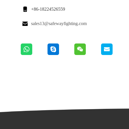

+86-18224526559

sales13@safewayfighting.com