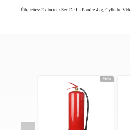
Étiquettes:
Extincteur Sec De La Poudre 4kg
,
Cylindre Vid
o
Vidéo