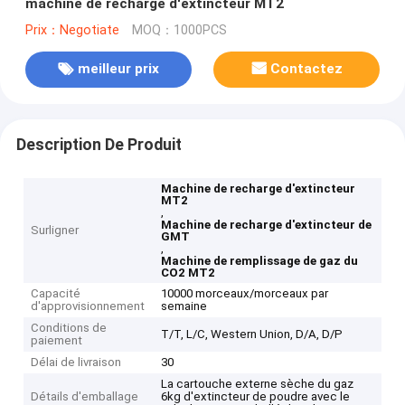
machine de recharge d'extincteur MT2
Prix：Negotiate
MOQ：1000PCS
meilleur prix
Contactez
Description De Produit
Machine de recharge d'extincteur
MT2
,
Machine de recharge d'extincteur de
Surligner
GMT
,
Machine de remplissage de gaz du
CO2 MT2
Capacité
10000 morceaux/morceaux par
d'approvisionnement
semaine
Conditions de
T/T, L/C, Western Union, D/A, D/P
paiement
Délai de livraison
30
La cartouche externe sèche du gaz
Détails d'emballage
6kg d'extincteur de poudre avec le