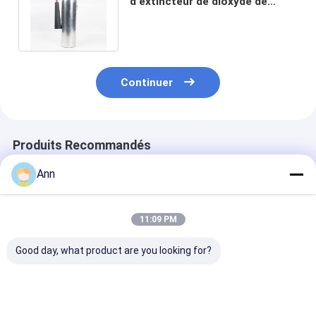
d'extincteur de dioxyde de
carbone de CO2 de l'extincteur
de litre 9kg
Continuer
Produits Recommandés
Ann
11:09 PM
Good day, what product are you looking for?
Emballage cartonné
Extincteur à CO2 en
Résistance à
Extincteur à CO2
acier au carbone de
l'incendie de l'
pour une plage de
140 mm de diamètre
au carbone au
température de
extérieur
dioxyde de ca