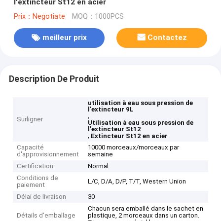
l'extincteur St12 en acier
Prix：Negotiate
MOQ：1000PCS
meilleur prix
Contactez
Description De Produit
utilisation à eau sous pression de
l'extincteur 9L
,
Surligner
Utilisation à eau sous pression de
l'extincteur St12
,
Extincteur St12 en acier
Capacité
10000 morceaux/morceaux par
d'approvisionnement
semaine
Certification
Normal
Conditions de
L/C, D/A, D/P, T/T, Western Union
paiement
Délai de livraison
30
Chacun sera emballé dans le sachet en
Détails d'emballage
plastique, 2 morceaux dans un carton.