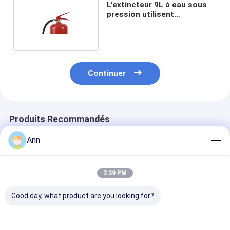
L'extincteur 9L à eau sous
pression utilisent
l'extincteur St12 en acier
Continuer
Produits Recommandés
Ann
2:39 PM
Good day, what product are you looking for?
Capacité 12L
Épaisseur de l'
système extin
Extincteur industriel
extincteur à eau
de pression