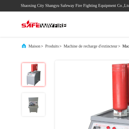
Shaoxing City Shangyu Safeway Fire Fighting Equipment Co.,Lt
Maison
>
Produits
>
Machine de recharge d'extincteur
>
Mac