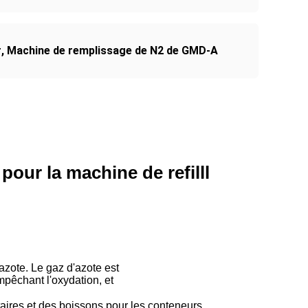
r
,
Machine de remplissage de N2 de GMD-A
our la machine de refilll
zote. Le gaz d'azote est
mpêchant l'oxydation, et
aires et des boissons pour les conteneurs