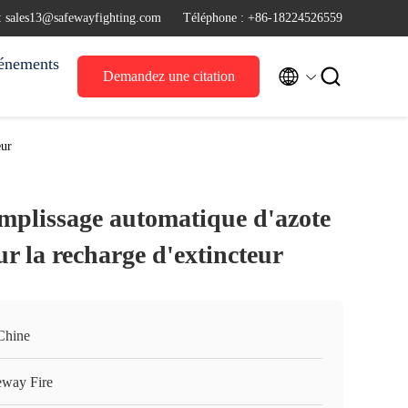
 : sales13@safewayfighting.com
Téléphone : +86-18224526559
énements


Demandez une citation
eur
mplissage automatique d'azote
 la recharge d'extincteur
Chine
eway Fire