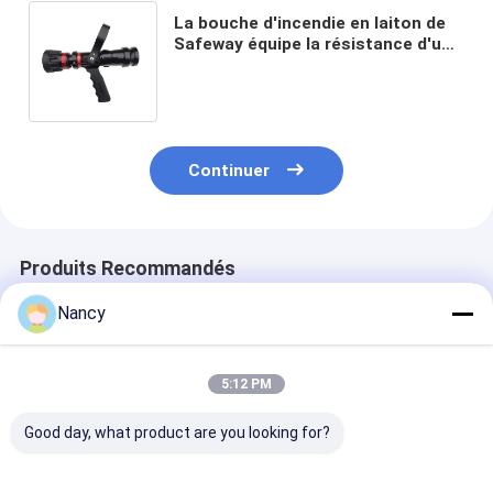
La bouche d'incendie en laiton de
Safeway équipe la résistance d'un
gicleur à la corrosion de tuyau de
bec argenté de bobine
Continuer
Produits Recommandés
Nancy
5:12 PM
Good day, what product are you looking for?
becs de suppression
La lutte anti-
La bouche d'in