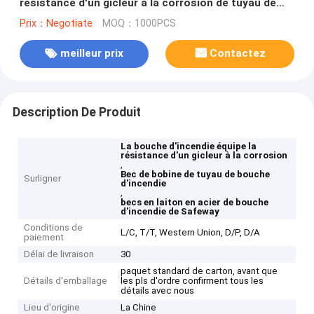
résistance d'un gicleur à la corrosion de tuyau de
bec argenté de bobine
Prix：Negotiate
MOQ：1000PCS
meilleur prix
Contactez
Description De Produit
La bouche d'incendie équipe la
résistance d'un gicleur à la corrosion
,
Bec de bobine de tuyau de bouche
Surligner
d'incendie
,
becs en laiton en acier de bouche
d'incendie de Safeway
Conditions de
L/C, T/T, Western Union, D/P, D/A
paiement
Délai de livraison
30
paquet standard de carton, avant que
Détails d'emballage
les pls d'ordre confirment tous les
détails avec nous
Lieu d'origine
La Chine