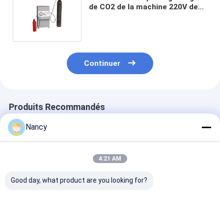
de CO2 de la machine 220V de
recharge d'extincteur de GMT-C
Continuer
Produits Recommandés
Nancy
4:21 AM
Good day, what product are you looking for?
Remplisseur de gaz
Machine de recharge
Machine sèch
de machine de
d'extincteur d'ABC de
C 1.1KW de re
recharge
GMF B pour le petit
d'extincteur d