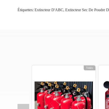
Étiquettes:
Extincteur D'ABC
,
Extincteur Sec De Poudre
o
Vidéo