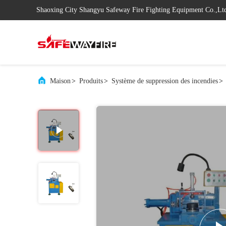
Shaoxing City Shangyu Safeway Fire Fighting Equipment Co.,Lt
Maison
>
Produits
>
Système de suppression des incendies
>