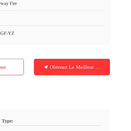
eway Fire
-GF-YZ
ous
Obtenez Le Meilleur Prix
Type: