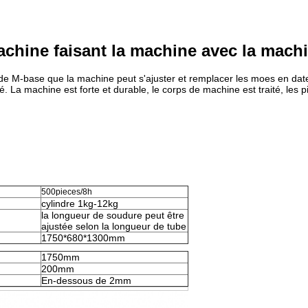
achine faisant la machine avec la mach
de M-base que la machine peut s'ajuster et remplacer les moes en dat
a machine est forte et durable, le corps de machine est traité, les pièc
500pieces/8h
cylindre 1kg-12kg
la longueur de soudure peut être
ajustée selon la longueur de tube
1750*680*1300mm
1750mm
200mm
En-dessous de 2mm