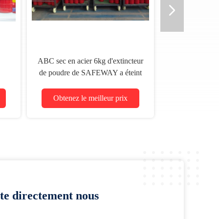
ABC sec en acier 6kg d'extincteur
de poudre de SAFEWAY a éteint
C
le feu
Obtenez le meilleur prix
te directement nous