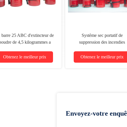
 barre 25 ABC d'extincteur de
Système sec portatif de
poudre de 4,5 kilogrammes a
suppression des incendies
évalué le rouge portatif
d'extincteur de poudre d'AB
ST12
Obtenez le meilleur prix
Obtenez le meilleur prix
Envoyez-votre enquê