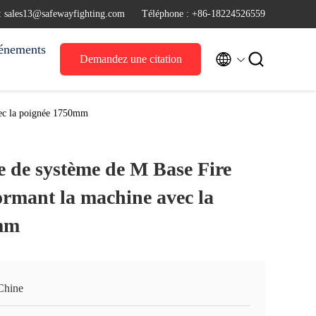
 : sales13@safewayfighting.com
Téléphone : +86-18224526559
énements


Demandez une citation
vec la poignée 1750mm
e de système de M Base Fire
ormant la machine avec la
mm
Chine