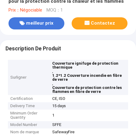
pour la protection contre la chaleur et les flammes
Prix：Négociable
MOQ：1
meilleur prix
Contactez
Description De Produit
Couverture ignifuge de protection
thermique
,
1.2*1.2 Couverture incendie en fibre
Surligner
de verre
,
Couverture de protection contre les
flammes en fibre de verre
Certification
CE, ISO
Delivery Time
15 days
Minimum Order
1
Quantity
Model Number
SFFE
Nom de marque
SafewayFire