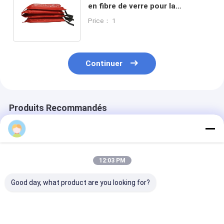
en fibre de verre pour la
protection contre la chaleur et
Price： 1
les flammes
Continuer
Produits Recommandés
12:03 PM
Good day, what product are you looking for?
Sac à dos d'eau de
0.6 - 1.2Mpa
DN100 Certific
feu de forêt 20L
Moniteur de mousse
moniteur de m
d'eau de lutte contre
de lutte contre