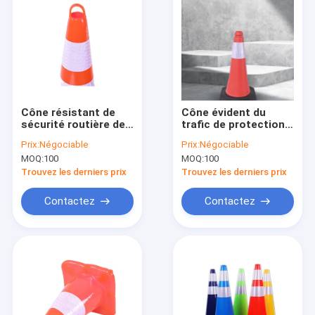
Cône résistant de
Cône évident du
sécurité routière de
trafic de protection
temps avec
UV avec le poids EVA
Prix:
Négociable
Prix:
Négociable
l'ascenseur bas pesé
Traffic Cone de la
MOQ:
100
MOQ:
100
Ring Traffic Cone de
lampe 2kg
PVC
Trouvez les derniers prix
Trouvez les derniers prix
Contactez
Contactez
Maison
Produits
A propos de nous