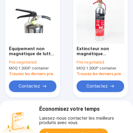
Équipement non
Extincteur non
magnétique de lutte
magnétique
contre l'incendie de
d'aluminium d'alliage
Prix:
negotiated
Prix:
negotiated
l'extincteur
2L/3L/4L/6L/9L/12L/50L
MOQ:
1 20GP container
MOQ:
1 20GP container
2L/3L/4L/6L/9L/12L/50L
A/B/C/D/E/F
Trouvez les derniers prix
Trouvez les derniers prix
Contactez
Contactez
Économisez votre temps
Laissez-nous contacter les meilleurs
produits avec vous.