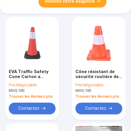
Donnez votre exigence
EVA Traffic Safety
Cône résistant de
Cone Carton a
sécurité routière de
empaqueté la
visibilité de temps
Prix:
Négociable
Prix:
Négociable
visibilité 35*35cm
orange de PE haut
MOQ:
100
MOQ:
100
pour extérieur
Trouvez les derniers prix
Trouvez les derniers prix
Contactez
Contactez