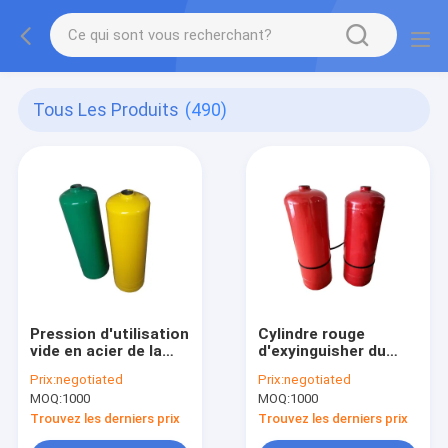
Tous Les Produits
(490)
Pression d'utilisation
Cylindre rouge
vide en acier de la
d'exyinguisher du
pression d'essai du
réservoir d'incendie
Prix:
negotiated
Prix:
negotiated
cylindre 2.4MPa
vide de lutte contre
MOQ:
1000
MOQ:
1000
d'extincteur 1.2MPa
l'incendie 3kg
Trouvez les derniers prix
Trouvez les derniers prix