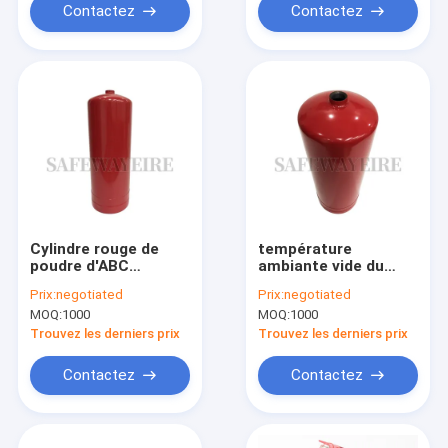
Contactez
Contactez
Cylindre rouge de
température
poudre d'ABC
ambiante vide du
130*410mm de
cylindre -20℃~60℃
Prix:
negotiated
Prix:
negotiated
conteneur vide sec
d'extincteur 5l
MOQ:
1000
MOQ:
1000
du feu pour la lutte
contre l'incendie
Trouvez les derniers prix
Trouvez les derniers prix
Contactez
Contactez