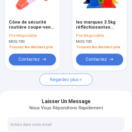
Visite d'usine
Contrôle de qualité
Cône de sécurité
les marques 3.5kg
routière coupe-vent
réfléchissantes
Contactez-nous
de coeur orange vif
trafiquent le cône
Prix:
Négociable
Prix:
Négociable
directionnel pour la
MOQ:
100
MOQ:
100
sécurité routière
Nouvelles
Trouvez les derniers prix
Trouvez les derniers prix
Cas
Contactez
Contactez
Regardez plus
Extincteur sec de poudre
Extincteur de CO2
Laisser Un Message
Nous Vous Répondrons Rapidement
Extincteur de l'eau
Extincteur de mousse