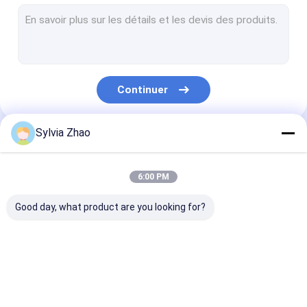
Extincteur non magnétique
Wet Chemical Fire Extinguisher
Becs de bouche d'incendie
Continuer
Cabinets de tuyau d'incendie
Bobine de tuyau d'incendie
Sylvia Zhao
Nos Catégories
Tuyau de bouche d'incendie
6:00 PM
Machine de recharge d'extincteur
Good day, what product are you looking for?
Système de suppression des incendies
Cylindre vide d'extincteur
Extincteur sec de
Extincteur de CO2
Extincteur de l
Équipements de lutte contre l'incendie
poudre