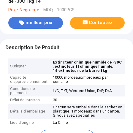
de -30C 1kg 14
Prix：Negotiate
MOQ：1000PCS
meilleur prix
Contactez
Description De Produit
Extincteur chimique humide de -30C
Surligner
,
,
extincteur 1l chimique humide
14 extincteur de la barre 1kg
Capacité
10000 morceaux/morceaux par
d'approvisionnement
semaine
Conditions de
L/C, T/T, Western Union, D/P, D/A
paiement
Délai de livraison
30
Chacun sera emballé dans le sachet en
Détails d'emballage
plastique, 1 morceaux dans un carton.
Si vous avez spécial les
Lieu d'origine
La Chine