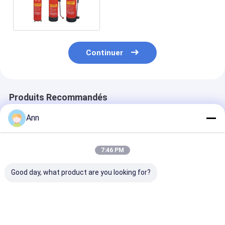
-30C 1kg 14
Continuer
Produits Recommandés
Ann
7:46 PM
Good day, what product are you looking for?
Extincteur chimique
13.5bar Extincteur
Extincteur de
humide en acier
chimique humide
mousse de 12
inoxydable de 10LB
5.5LB 10LB 15LB
avec la tempé
avec une capacité de
20LB
de la valve -4