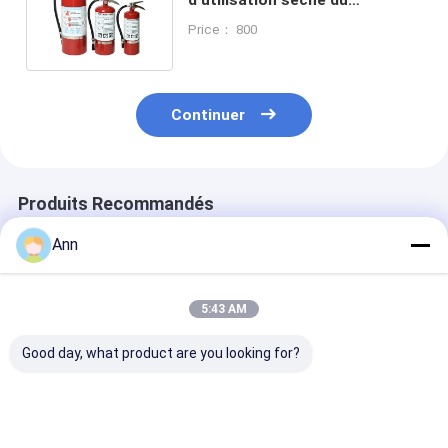
dispositif d'extinction de
Price： 800
poudre 13.5bar
Continuer
Produits Recommandés
Ann
5:43 AM
Good day, what product are you looking for?
Extincteur chimique
13.5bar Extincteur
Extincteur de
humide en acier
chimique humide
mousse de 12
inoxydable de 10LB
5.5LB 10LB 15LB
avec la tempé
avec une capacité de
20LB
de la valve -4