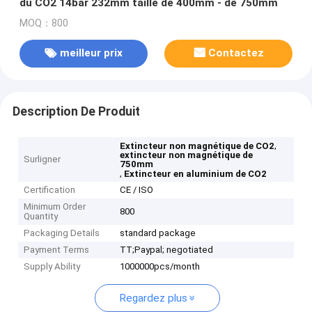
du CO2 14bar 232mm taille de 400mm - de 750mm
MOQ：800
meilleur prix
Contactez
Description De Produit
,
Extincteur non magnétique de CO2
extincteur non magnétique de
Surligner
750mm
,
Extincteur en aluminium de CO2
Certification
CE / ISO
Minimum Order
800
Quantity
Packaging Details
standard package
Payment Terms
TT;Paypal; negotiated
Supply Ability
1000000pcs/month
Regardez plus