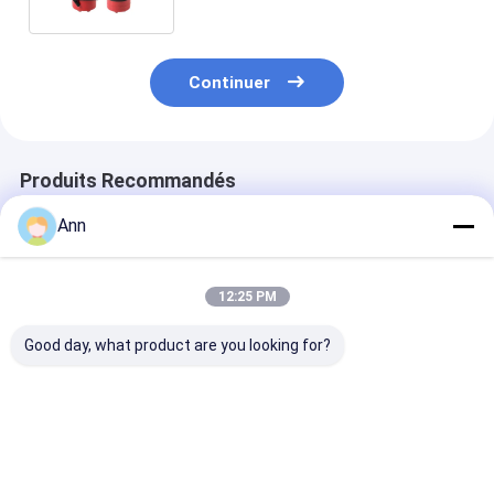
Continuer
Produits Recommandés
Ann
12:25 PM
Good day, what product are you looking for?
Équipement non
Extincteur non
Cylindrique f
magnétique de lutte
magnétique
l'extincteur no
contre l'incendie de
d'aluminium d'alliage
magnétique
l'extincteur
2L/3L/4L/6L/9L/12L/50L
21A/183B
2L/3L/4L/6L/9L/12L/50L
A/B/C/D/E/F
Meilleur prix
Meilleur prix
Meilleur p