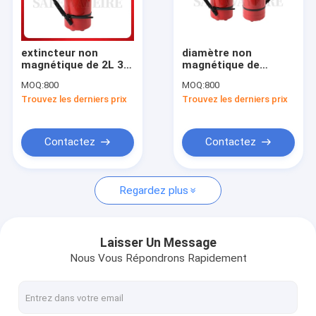
Visite d'usine
Contrôle de qualité
extincteur non
diamètre non
magnétique de 2L 3L
magnétique de
Contactez-nous
4L 6L 9L 12L 50L
cylindre de
MOQ:
800
MOQ:
800
avec la valve acier
l'extincteur du CO2
Trouvez les derniers prix
Trouvez les derniers prix
inoxydable en laiton/
14bar 232mm taille
Nouvelles
de 400mm - de
750mm
Cas
Contactez
Contactez
Regardez plus
Extincteur sec de poudre
Extincteur de CO2
Laisser Un Message
Nous Vous Répondrons Rapidement
Extincteur de l'eau
Extincteur de mousse