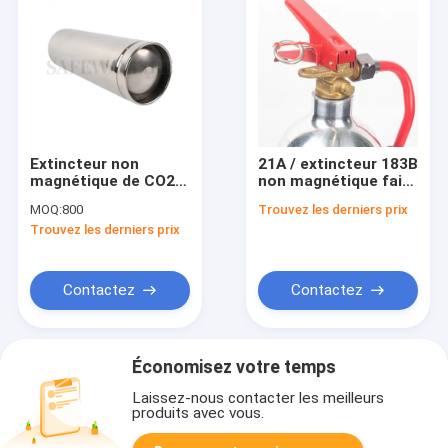
Extincteur non
21A / extincteur 183B
magnétique de CO2
non magnétique fait
de la CE/OIN 400mm -
d'alliage d'aluminium
MOQ:
800
Trouvez les derniers prix
750mm
Trouvez les derniers prix
Contactez
Contactez
Économisez votre temps
Laissez-nous contacter les meilleurs
produits avec vous.