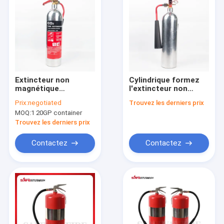
Extincteur non
Cylindrique formez
magnétique
l'extincteur non
d'aluminium d'alliage
magnétique
Prix:
negotiated
Trouvez les derniers prix
2L/3L/4L/6L/9L/12L/50L
21A/183B
MOQ:
1 20GP container
A/B/C/D/E/F
Trouvez les derniers prix
Contactez
Contactez
Maison
Produits
A propos de nous