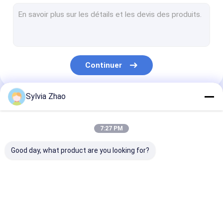
Extincteur non magnétique
Wet Chemical Fire Extinguisher
Becs de bouche d'incendie
Continuer
Cabinets de tuyau d'incendie
Bobine de tuyau d'incendie
Sylvia Zhao
Nos Catégories
Tuyau de bouche d'incendie
7:27 PM
Machine de recharge d'extincteur
Good day, what product are you looking for?
Système de suppression des incendies
Cylindre vide d'extincteur
Extincteur sec de
Extincteur de CO2
Extincteur de l
Équipements de lutte contre l'incendie
poudre