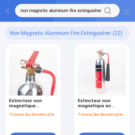
Non Magnetic Aluminum Fire Extinguisher
(22)
Extincteur non
Extincteur non
magnétique
magnétique en
d'aluminium durable
alliage d'aluminium
Trouvez les derniers prix
Trouvez les derniers prix
de CO2 d'alliage
2L / 3L / 4L / 6L / 9L /
25bar
12L / 50L