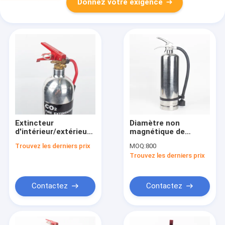
Donnez votre exigence
Extincteur
Diamètre non
d'intérieur/extérieur
magnétique de
d'extincteur non
l'extincteur en alliage
Trouvez les derniers prix
MOQ:
800
magnétique
d'aluminium 232 mm
Trouvez les derniers prix
cylindrique de CO2
Contactez
Contactez