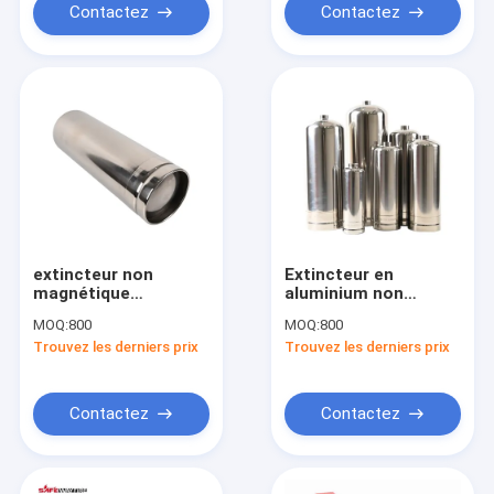
Contactez
Contactez
extincteur non
Extincteur en
magnétique
aluminium non
d'épaisseur de
magnétique de CO2
MOQ:
800
MOQ:
800
1.2mm avec de la
232mm pour la
Trouvez les derniers prix
Trouvez les derniers prix
pression d'essai
protection contre le
25bar
feu
Contactez
Contactez