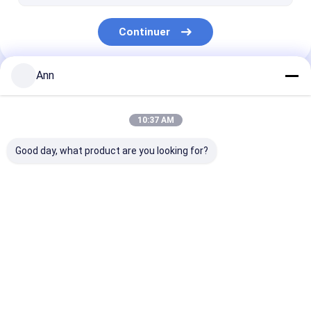
Agents d'extincteur
Continuer
Boe d'extincteur
Trousse de premiers soins
Ann
Nos Catégories
Signalisation de sécurité incendie
10:37 AM
Cône de sécurité routière
Good day, what product are you looking for?
Extincteur sec de
Extincteur de CO2
Extincteur de l
poudre
Aperçu
Au sujet de
Contactez-
Desktop
nous
nous
Site
Plan du site
politique de confidentialité