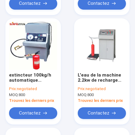
Contactez
Contactez
extincteur 100kg/h
L'eau de la machine
automatique
2.2kw de recharge
remplissant la
d'extincteur/machine
Prix:
negotiated
Prix:
negotiated
machine 2 - machine
remplissage
MOQ:
800
MOQ:
800
de remplissage de
automatiques de
l'azote 3s/Time
mousse
Trouvez les derniers prix
Trouvez les derniers prix
Contactez
Contactez