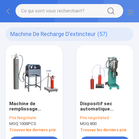
Machine De Recharge D'extincteur
(57)
Machine de
Dispositif sec
remplissage
automatique
automatique de gaz
1400*800*1600mm
Prix:
Negotiate
Prix:
negotiated
du CO2 MT3
de recharge de
MOQ:
1000PCS
MOQ:
800
poudre garantie de 1
an
Trouvez les derniers prix
Trouvez les derniers prix