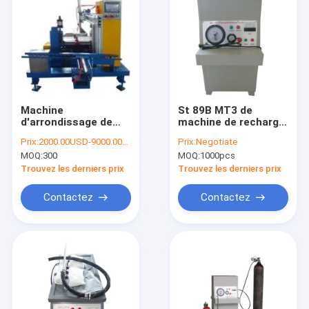
Machine
St 89B MT3 de
d'arrondissage de
machine de recharge
cylindre d'extincteur
d'extincteur de
Prix:
2000.00USD-9000.00USD/piece
Prix:
Negotiate
4KG - 12KG 220V
poudre d'ABC
MOQ:
300
MOQ:
1000pcs
Trouvez les derniers prix
Trouvez les derniers prix
Contactez
Contactez
Maison
Produits
A propos de nous