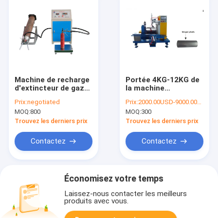
Machine de recharge
Portée 4KG-12KG de
d'extincteur de gaz
la machine
de haute
d'arrondissage de
Prix:
negotiated
Prix:
2000.00USD-9000.00USD/piece
performance pour
cylindre d'application
MOQ:
800
MOQ:
300
l'extincteur de CO2
CC-CF-CB
Trouvez les derniers prix
Trouvez les derniers prix
Contactez
Contactez
Économisez votre temps
Laissez-nous contacter les meilleurs
produits avec vous.