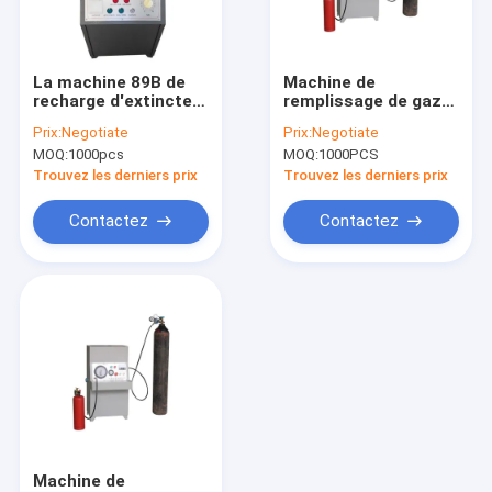
Visite d'usine
Contrôle de qualité
La machine 89B de
Machine de
recharge d'extincteur
remplissage de gaz
Contactez-nous
portatif de MT3 8kg
de CO2 de la machine
Prix:
Negotiate
Prix:
Negotiate
a éteint le feu
220V de recharge
MOQ:
1000pcs
MOQ:
1000PCS
d'extincteur de GMT-
Nouvelles
C
Trouvez les derniers prix
Trouvez les derniers prix
Cas
Contactez
Contactez
Extincteur sec de poudre
Extincteur de CO2
Extincteur de l'eau
Extincteur de mousse
Machine de