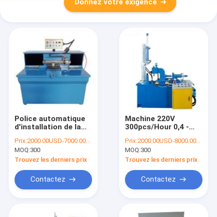
Donnez votre exigence
Police automatique
Machine 220V
d'installation de la
300pcs/Hour 0,4 -
machine 450mm
2.5mm de règlage de
Prix:
2000.00USD-7000.00USD/piece
Prix:
2000.00USD-8000.00USD/set
d'inscription du
cylindre de mur de
MOQ:
300
MOQ:
300
cylindre CC-CF-G2-1
tuyau de CC-CF-CB
Trouvez les derniers prix
Trouvez les derniers prix
Contactez
Contactez